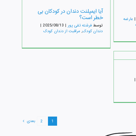
کود
دک
عارضه‌ های کودکان
مراقبت از دندان کودک
آیا ایمپلنت دندان در کودکان بی
دندا
خطر است؟
|
عارضه‌
توسط
فرشته تقی پور
|
2025/08/13
|
دندان کودک
,
مراقبت از دندان کودک
دلایل خونریزی لثه در
کودکان
ک
مراقبت از دندان کودک
|
بعدی
2
1