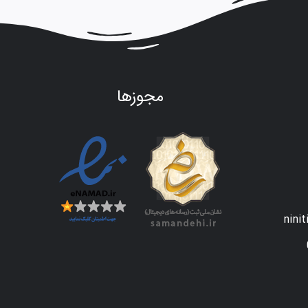
مجوزها
nini