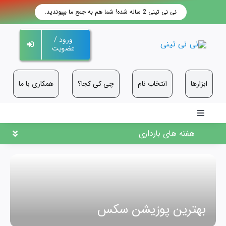
فتن
نی نی تینی 2 ساله شده! شما هم به جمع ما بپیوندید.
ه
حتوا
ورود /
عضویت
ابزارها
انتخاب نام
چی کی کجا؟
همکاری با ما
Toggle
Navigation
هفته های بارداری
بهترین پوزیشن سکس