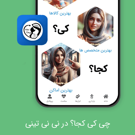
چی کی کجا؟ در نی نی تینی