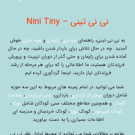
نی نی تینی – Nini Tiny
به نی نی تینی، راهنمای
بارداری
،
زایمان
و
بچه داری
خوش
آمدید. چه در حال تلاش برای باردار شدن باشید، چه در حال
آماده شدن برای زایمان و حتی گذر از دوران تربیت و پرورش
فرزندتان هستید، ما اطلاعاتی را که برای هر مرحله از رشد
فرزندتان نیاز دارید، اینجا گردآوری کرده ایم.
شما می توانید در تمام زمینه های مربوط به این سه حوزه
شامل دوران
پیش از بارداری
، بارداری،
پس از زایمان
،
سلامت
کودک
و همچنین مقاطع مختلف سنی کودکان شامل
نوزاد
،
کودک شیرخوار
، کودک
نوپا
، کودک خردسال و مدرسه ای
اطلاعات بسیاری را به دست بیاورید.
علاوه بر مقالات، شما می توانید از محیط تبادل نظر نی نی