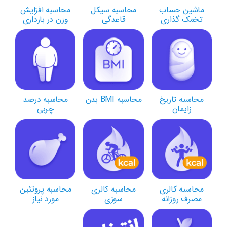
ماشین حساب
محاسبه سیکل
محاسبه افزایش
تخمک گذاری
قاعدگی
وزن در بارداری
محاسبه تاریخ
محاسبه BMI بدن
محاسبه درصد
زایمان
چربی
محاسبه کالری
محاسبه کالری
محاسبه پروتئین
مصرف روزانه
سوزی
مورد نیاز