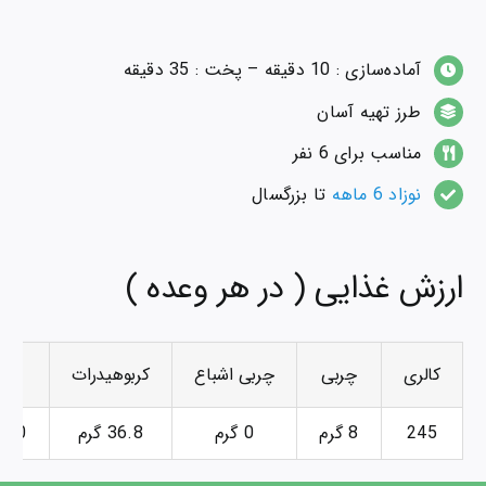
آماده‌سازی : 10 دقیقه – پخت : 35 دقیقه
طرز تهیه آسان
مناسب برای 6 نفر
نوزاد 6 ماهه
تا بزرگسال
ارزش غذایی ( در هر وعده )
کالری
چربی
چربی اشباع
کربوهیدرات
قن
245
8 گرم
0 گرم
36.8 گرم
10 گرم