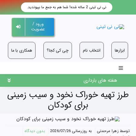
فتن
نی نی تینی 2 ساله شده! شما هم به جمع ما بپیوندید.
ه
حتوا
ورود /
عضویت
ابزارها
انتخاب نام
چی کی کجا؟
همکاری با ما
Toggle
Navigation
هفته های بارداری
طرز تهیه خوراک نخود و سیب زمینی
برای کودکان
on
توسط
زهرا مرحمتی
به روزرسانی 2026/07/26
بدون ديدگاه