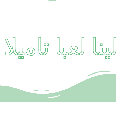
ا لعبا تامیلا
م