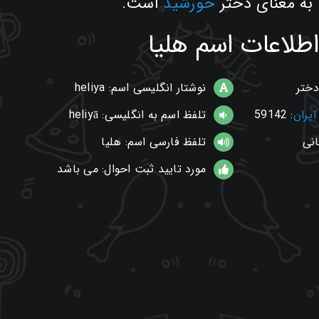
 به معنای دختر
خورشید
است.
اطلاعات اسم هلیا
ختر
نوشتار انگلیسی اسم: heliya
ایران
: 59142
تلفظ اسم به انگلیسی: heliyā
انی
تلفظ فارسی اسم: هلیا
مورد تایید ثبت احوال: می باشد