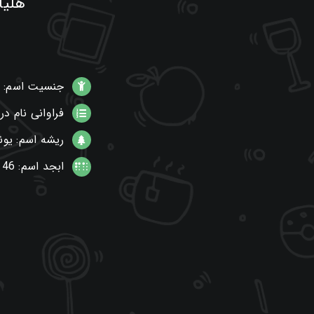
هلیا
جنسیت اسم: د
فراوانی نام در
ریشه اسم: یون
ابجد اسم: 46