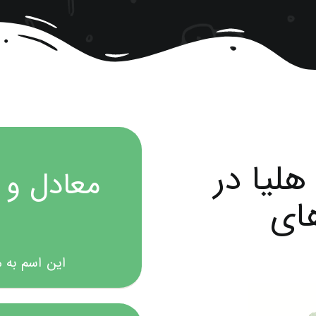
لیا در
معادل و 
ای
این اسم به 